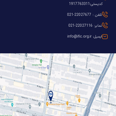
کدپستی:1917763311
تلفن : 22027677-021
نمابر: 22027116-021
ایمیل: info@ific.org.ir