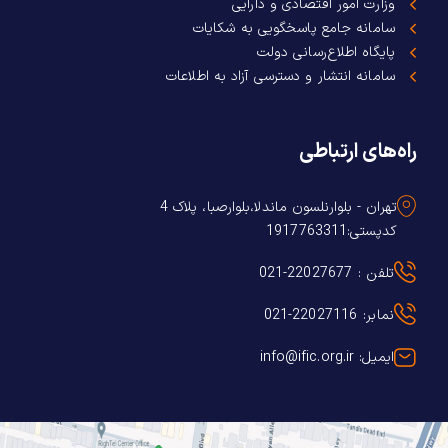
وزارت امور اقتصادی و دارایی
سامانه جامع پاسخگویی به شکایات
پایگاه اطلاع‌رسانی دولت
سامانه انتشار و دسترسی آزاد به اطلاعات
راه‌های ارتباطی
تهران - بلوارنلسون ماندلا،بلوارصبا، پلاک 4
کدپستی:1917763311
تلفن : 22027677-021
نمابر: 22027116-021
ایمیل: info@ific.org.ir