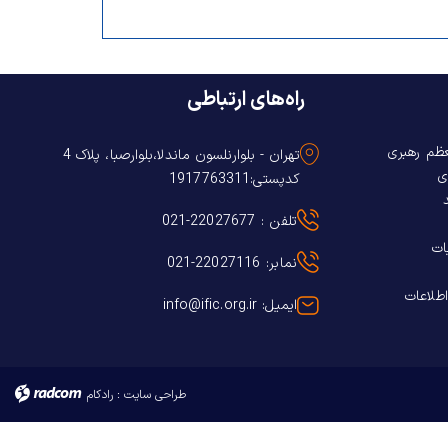
راه‌های ارتباطی
عظم رهبری
تهران - بلوارنلسون ماندلا،بلوارصبا، پلاک 4
ی
کدپستی:1917763311
تلفن : 22027677-021
ات
نمابر: 22027116-021
اطلاعات
ایمیل: info@ific.org.ir
طراحی سایت
:
رادکام
radcom