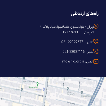
راه‌های ارتباطی
تهران - بلوارنلسون ماندلا،بلوارصبا، پلاک 4
کدپستی:1917763311
تلفن : 22027677-021
نمابر: 22027116-021
ایمیل: info@ific.org.ir