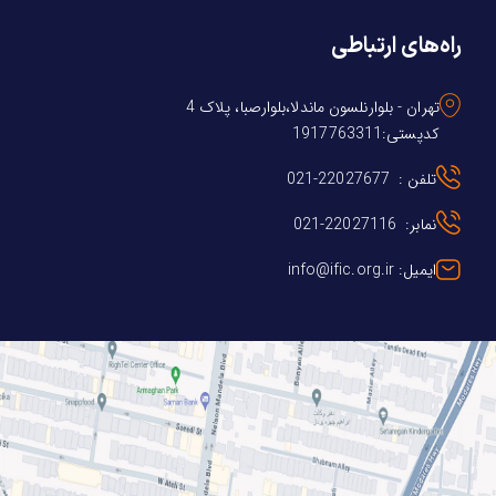
راه‌های ارتباطی
تهران - بلوارنلسون ماندلا،بلوارصبا، پلاک 4
کدپستی:1917763311
تلفن : 22027677-021
نمابر: 22027116-021
ایمیل: info@ific.org.ir