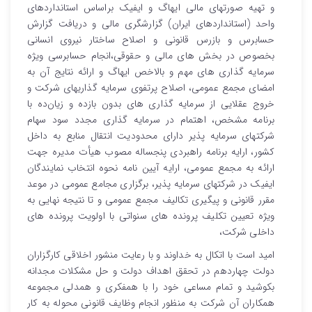
و تهیه صورتهای مالی ایهاگ و ایفیک براساس استانداردهای
واحد (استانداردهای ایران) گزارشگری مالی و دریافت گزارش
حسابرس و بازرس قانونی و اصلاح ساختار نیروی انسانی
بخصوص در بخش های مالی و حقوقی،انجام حسابرسی ویژه
سرمایه گذاری های مهم و بالاخص ایهاگ و ارائه نتایج آن به
امضای مجمع عمومی، اصلاح پرتفوی سرمایه گذاریهای شرکت و
خروج عقلایی از سرمایه گذاری های بدون بازده و زیان‌ده با
برنامه مشخص، اهتمام در سرمایه گذاری مجدد سود سهام
شرکتهای سرمایه پذیر دارای محدودیت انتقال منابع به داخل
کشور، ارایه برنامه راهبردی پنجساله مصوب هیأت مدیره جهت
ارائه به مجمع عمومی، ارایه آیین نامه نحوه انتخاب نمایندگان
ایفیک در شرکتهای سرمایه پذیر، برگزاری مجامع عمومی در موعد
مقرر قانونی و پیگیری تکالیف مجمع عمومی و تا نتیجه نهایی به
ویژه تعیین تکلیف پرونده های سنواتی با اولویت پرونده های
داخلی شرکت،
امید است با اتکال به خداوند و با رعایت منشور اخلاقی کارگزاران
دولت چهاردهم در تحقق اهداف دولت و حل مشکلات مجدانه
بکوشید و تمام مساعی خود را با همفکری و همدلی مجموعه
همکاران آن شرکت به منظور انجام وظایف قانونی محوله به کار