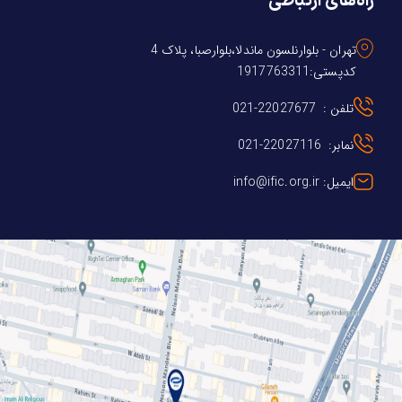
راه‌های ارتباطی
تهران - بلوارنلسون ماندلا،بلوارصبا، پلاک 4
کدپستی:1917763311
تلفن : 22027677-021
نمابر: 22027116-021
ایمیل: info@ific.org.ir