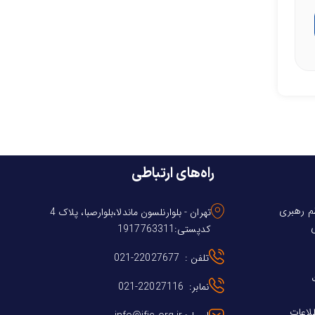
راه‌های ارتباطی
ظم رهبری
تهران - بلوارنلسون ماندلا،بلوارصبا، پلاک 4
کدپستی:1917763311
تلفن : 22027677-021
نمابر: 22027116-021
طلاعات