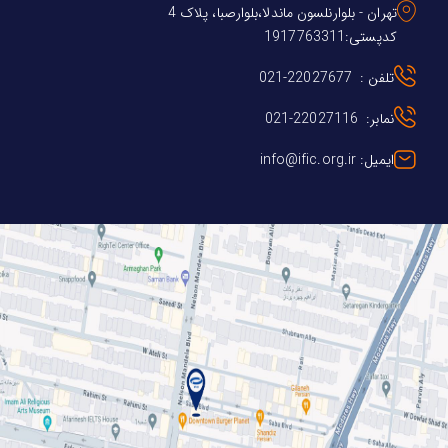
تهران - بلوارنلسون ماندلا،بلوارصبا، پلاک 4
کدپستی:1917763311
تلفن : 22027677-021
نمابر: 22027116-021
ایمیل: info@ific.org.ir