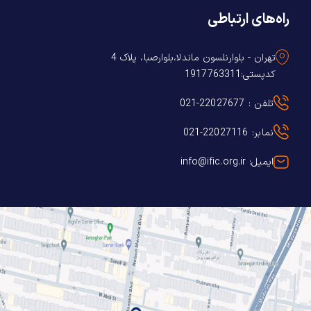
راه‌های ارتباطی
تهران - بلوارنلسون ماندلا،بلوارصبا، پلاک 4
کدپستی:1917763311
تلفن : 22027677-021
نمابر: 22027116-021
ایمیل: info@ific.org.ir